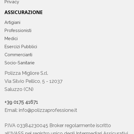
Privacy
ASSICURAZIONE
Artigiani
Professionisti
Medici
Esercizi Pubblici
Commercianti
Socio-Sanitarie
Polizza Migliore S.r.l.
Via Silvio Pellico, 5 - 12037
Saluzzo (CN)
+39 0175 41671
Email:
info@polizzaprofessione.it
P.IVA 03384230045 Broker regolarmente iscritto
all'IVASS nel registro unico degli Intermediari Assicurativi