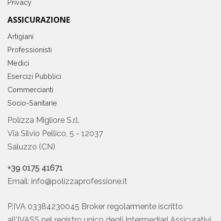
Privacy
ASSICURAZIONE
Artigiani
Professionisti
Medici
Esercizi Pubblici
Commercianti
Socio-Sanitarie
Polizza Migliore S.r.l.
Via Silvio Pellico, 5 - 12037
Saluzzo (CN)
+39 0175 41671
Email:
info@polizzaprofessione.it
P.IVA 03384230045 Broker regolarmente iscritto
all'IVASS nel registro unico degli Intermediari Assicurativi