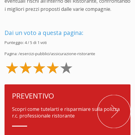
eventuali rischi all’interno del Ristorante, confrontando
i migliori prezzi proposti dalle varie compagnie.
Dai un voto a questa pagina:
Punteggio:
4
/ 5 di
1
voti
Pagina:
/esercizi-pubblici/assicurazione-ristorante
PREVENTIVO
Scopri come tutelarti e risparmiare sulla polizza
r.c. professionale ristorante