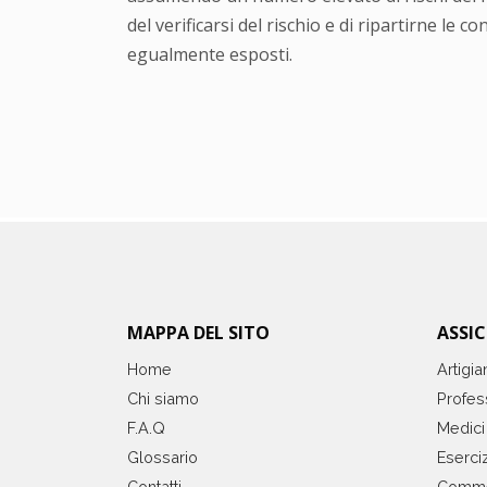
del verificarsi del rischio e di ripartirne le
egualmente esposti.
MAPPA DEL SITO
ASSI
Home
Artigia
Chi siamo
Profess
F.A.Q
Medici
Glossario
Eserciz
Contatti
Comme