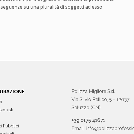
 conseguenze su una pluralità di soggetti ad esso
CURAZIONE
Polizza Migliore S.r.l.
Via Silvio Pellico, 5 - 12037
ni
Saluzzo (CN)
ionisti
+39 0175 41671
i Pubblici
Email:
info@polizzaprofessio
rcianti