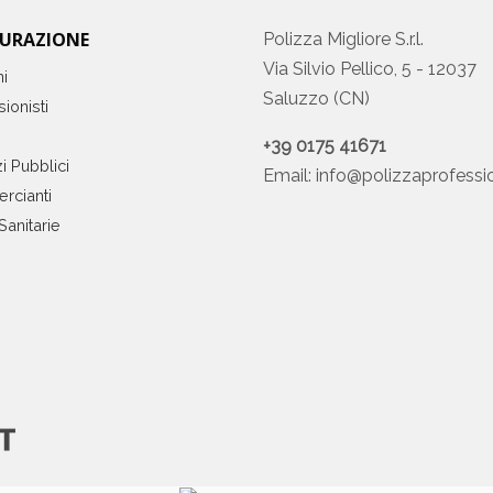
CURAZIONE
Polizza Migliore S.r.l.
Via Silvio Pellico, 5 - 12037
ni
Saluzzo (CN)
ionisti
+39 0175 41671
i Pubblici
Email:
info@polizzaprofessio
rcianti
Sanitarie