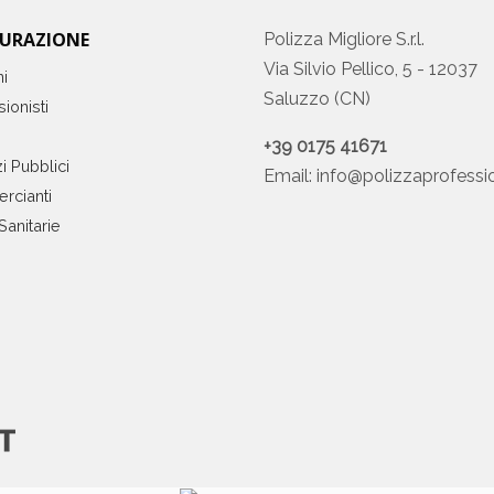
CURAZIONE
Polizza Migliore S.r.l.
Via Silvio Pellico, 5 - 12037
ni
Saluzzo (CN)
ionisti
+39 0175 41671
i Pubblici
Email:
info@polizzaprofessio
rcianti
Sanitarie